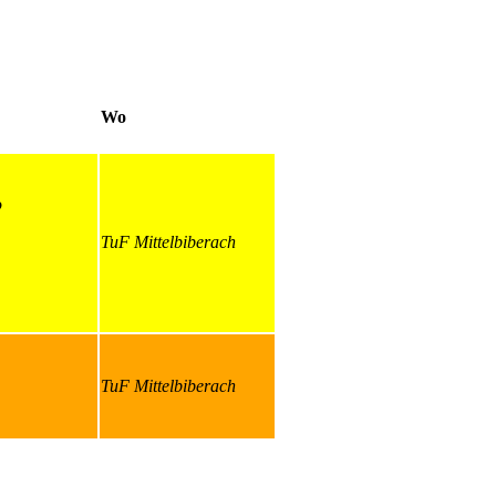
Wo
o
TuF Mittelbiberach
TuF Mittelbiberach