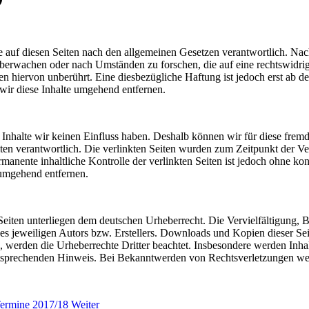
 auf diesen Seiten nach den allgemeinen Gesetzen verantwortlich. Nac
u überwachen oder nach Umständen zu forschen, die auf eine rechtswidri
 hiervon unberührt. Eine diesbezügliche Haftung ist jedoch erst ab d
ir diese Inhalte umgehend entfernen.
n Inhalte wir keinen Einfluss haben. Deshalb können wir für diese fre
 Seiten verantwortlich. Die verlinkten Seiten wurden zum Zeitpunkt der
manente inhaltliche Kontrolle der verlinkten Seiten ist jedoch ohne ko
umgehend entfernen.
n Seiten unterliegen dem deutschen Urheberrecht. Die Vervielfältigung,
 jeweiligen Autors bzw. Erstellers. Downloads und Kopien dieser Seite
n, werden die Urheberrechte Dritter beachtet. Insbesondere werden Inhal
tsprechenden Hinweis. Bei Bekanntwerden von Rechtsverletzungen wer
 Termine 2017/18
Weiter