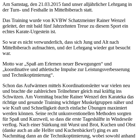
Am Samstag, den 21.03.2015 fand unser alljährlicher Lehrgang in
der Turn- und Festhalle in Mittelbiberach statt.
Das Training wurde von KVBW Schatzmeister Rainer Wenzel
geleitet, der mit bald fünf Jahrzehnten Treue zu diesem Sport ein
echtes Karate-Urgestein ist.
So war es nicht verwunderlich, dass sich Jung und Alt nach
Mittelbiberach aufmachten, und der Lehrgang wieder gut besucht
war.
Motto war „Spaß am Erlernen neuer Bewegungen“ und
„koordinative und athletische Impulse zur Leistungsverbesserung
und Technikoptimierung“.
Schon das Aufwärmen mittels Koordinationsleiter war vielen neu
und brachte die zahlreichen Teilnehmer gleich mal kräftig ins
Schwitzen. Am Vormittag brachte Rainer Wenzel den Karateka das
richtige und gesunde Training wichtiger Muskelgruppen näher und
wie Kraft und Schnelligkeit durch einfache Übungen maximiert
werden können. Seine recht unkonventionellen Methoden sorgten
für Spaß und Kurzweil, so dass die erste Tageshälfte in Windeseile
verflog. Nach einer Stärkung mit Wurst und Brot, Kuchen und Obst
(danke auch an alle Helfer und Kuchenbäcker!) ging es am
Nachmittag dann an die Technikoptimierung, wobei sowohl anhand